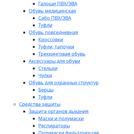
Галоши ПВХ/ЭВА
Обувь медицинская
Сабо ПВХ/ЭВА
Туфли
Обувь повседневная
Кроссовки
Туфли, тапочки
Треккинговая обувь
Аксессуары для обуви
Стельки
Чулки
Обувь для охранных структур
Берцы
Туфли
Средства защиты
Защита органов дыхания
Маски и полумаски
Респираторы
Полумаски фильтрующие