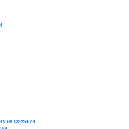
и
ого напряжения
тва