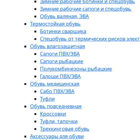
Зимние рабочие ботинки и спецобувь
Зимние рабочие сапоги и спецобувь
Обувь валяная, ЭВА
Термостойкая обувь
Ботинки сварщика
Спецобувь от термических рисков элект
Обувь влагозащитная
Сапоги ПВХ/ЭВА
Сапоги рыбацкие
Полукомбинезоны рыбацкие
Галоши ПВХ/ЭВА
Обувь медицинская
Сабо ПВХ/ЭВА
Туфли
Обувь повседневная
Кроссовки
Туфли, тапочки
Треккинговая обувь
Аксессуары для обуви