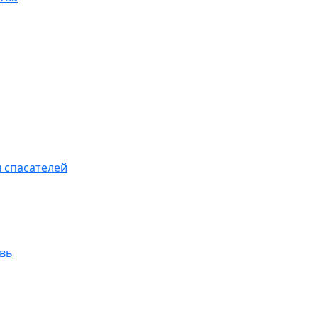
 спасателей
увь